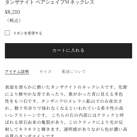
タンザナイト ペアシェイプM ネックレス
¥8,210
（税込）
リボンを希望する
カートに入れる
アイテム説明
サイズ
配送について
表面を滑らかに磨いたタンザナイトのネックレスです。光源
により鮮やかな青であったり、紫がかった青に見える多色
性をもつ石です。タンザニアのメレラニ鉱山でのみ産出さ
れ、数十年余りで採れなくなるといわれている希少性の高
いレアストーンです。 こちらの石の内部にはクラックと呼
ばれる原石由来の亀裂があり、このクラックにより光が反
射してキラキラと輝きます。透明感がありながら色が濃い高
品質のタンザナイトです。