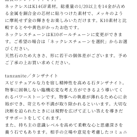
ネックレスはK14GF素材。総重量の1/20以上を14金が占め
る金属を銅合金の芯材に貼りつけた素材で、メッキのよう
に摩耗せず金の輝きをお楽しみいただけます。K10素材と比
較するとやや黄色がかったお色です。
ネックレスチェーンはK10ボールチェーンに変更ができま
す。ご希望の場合は「ネックレスチェーンを選択」からお選
びください。
天然石のため大きさ、形に若干の個体差がございます。予め
ご了承の上お買い求めください。
tanzanite／タンザナイト
スピリチュアルな力を宿し精神性を高める石タンザナイト。
物事に固執しない臨機応変な考え方ができるよう導いてく
れるパワーストーンです。物事への執着が薄れるため心に余
裕ができ、苛立ちや不満が取り除かれるといいます。大切な
決断を迫られたときには視野を広げて正しい答えを導きだ
すサポートをしてくれます。
また、持ち主の意識レベルを高めて柔軟な心と思慮深さを
養う石でもあります。相手の立場や意見を考慮したコミュニ