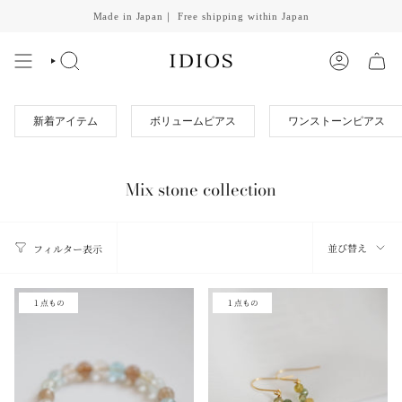
Skip
Made in Japan｜ Free shipping within Japan
to
content
SEARCH
ACCOUNT
新着アイテム
ボリュームピアス
ワンストーンピアス
Mix stone collection
並
並び替え
フィルター表示
び
替
１点もの
１点もの
え