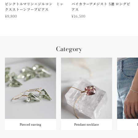
ピンクトルマリン×ジルコン ミッ
バイカラーアメジスト 5連 ロングピ
クスストーンフープピアス
アス
¥8,800
¥16,500
Category
Pierced earring
Pendant necklace