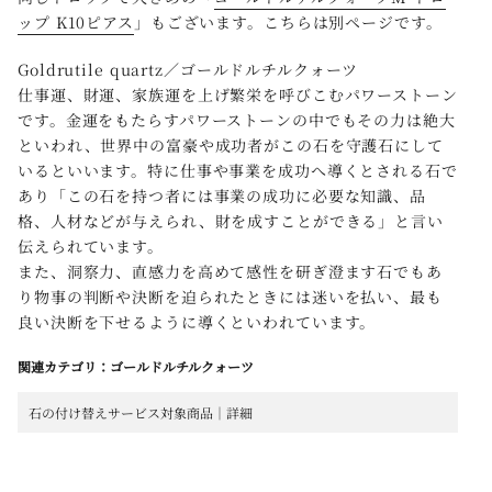
ップ K10ピアス
」もございます。こちらは別ページです。
Goldrutile quartz／ゴールドルチルクォーツ
仕事運、財運、家族運を上げ繁栄を呼びこむパワーストーン
です。金運をもたらすパワーストーンの中でもその力は絶大
といわれ、世界中の富豪や成功者がこの石を守護石にして
いるといいます。特に仕事や事業を成功へ導くとされる石で
あり「この石を持つ者には事業の成功に必要な知識、品
格、人材などが与えられ、財を成すことができる」と言い
伝えられています。
また、洞察力、直感力を高めて感性を研ぎ澄ます石でもあ
り物事の判断や決断を迫られたときには迷いを払い、最も
良い決断を下せるように導くといわれています。
関連カテゴリ：ゴールドルチルクォーツ
石の付け替えサービス対象商品｜詳細