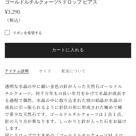
ゴールドルチルクォーツS ドロップ ピアス
¥3,290
（税込）
リボンを希望する
カートに入れる
アイテム説明
サイズ
配送について
透明な水晶の中に細い金色の針が入った天然石ゴールドル
チルクォーツ。何千万年もの長い年月をかけて水晶が成長す
る過程で偶然、水晶の中に取り込まれた別の結晶が水晶の
成長に引っ張られるように針状の形に形成された極めて稀
で希少な天然石です。ゴールドルチルクォーツは１点１点、
針の入り方が異なります。しっかりと針が入った石をお届け
します。
同じドロップで大きめの「
ゴールドルチルクォーツM ドロ