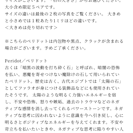
サイズがございます。「石の大きさ」からお選びください。
大小含め限定５ペアです。
サイズの違いは最後の２枚の写真をご覧ください。 大きめ
と小さめでは１粒あたり1ミリほどの違いです。
＜大きめは売り切れです＞
※こちらのペリドットは内包物や黒点、クラックが含まれる
場合がございます。予めご了承ください。
Peridot／ペリドット
古くは「暗黒の波動を打ち砕く石」と呼ばれ、暗闇の恐怖
を払い、悪魔を寄せつけない魔除けの石して用いられてい
たペリドット。歴史は古く、古代エジプトでは「太陽の石」
としてファラオが身につける装飾品などにも使用されてい
たそうです。 太陽のような明るく力強いエネルギーを宿
し、不安や恐怖、怒りや嫉妬、過去のトラウマなどのネガ
ティブな感情を消し去ってくれるパワーストーンです。ネガ
ティブな思考に囚われないように意識を今へ引き戻し、心に
明るさとポジティブなエネルギーを与えてくれます。不安や
苛立ちを払いたいときや、ネガティブな思考に陥りやすい人