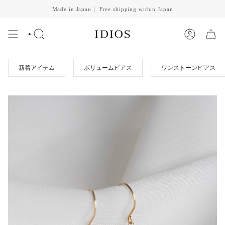
Skip
Made in Japan｜ Free shipping within Japan
to
content
SEARCH
ACCOUNT
新着アイテム
ボリュームピアス
ワンストーンピアス