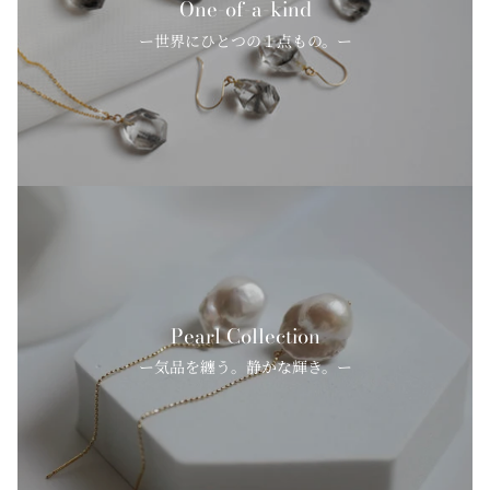
One-of-a-kind
ー世界にひとつの１点もの。ー
Pearl Collection
ー気品を纏う。静かな輝き。ー