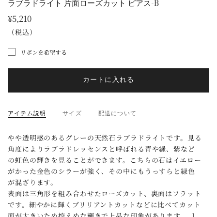
ラブラドライト 片面ローズカット ピアス-B
¥5,210
（税込）
リボンを希望する
カートに入れる
アイテム説明
サイズ
配送について
やや透明感のあるグレーの天然石ラブラドライトです。見る
角度によりラブラドレッセンスと呼ばれる青や緑、紫など
の虹色の輝きを見ることができます。こちらの石はイエロー
がかった金色のシラーが強く、その中にもうっすらと緑色
が混ざります。
表面は三角形を組み合わせたローズカット、裏面はフラット
です。細やかに輝くブリリアントカットなどに比べてカット
面が大きいため控えめな輝きで上品な印象があります。 １