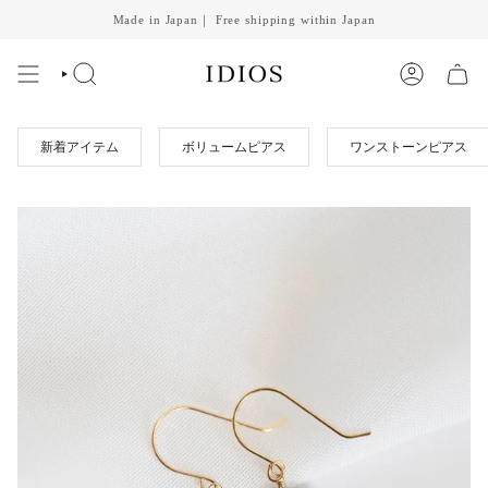
Skip
Made in Japan｜ Free shipping within Japan
to
content
SEARCH
ACCOUNT
新着アイテム
ボリュームピアス
ワンストーンピアス