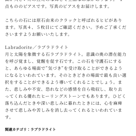
点もののピアスです。写真のピアスをお届けします。
こちらの石には原石由来のクラックと呼ばれるヒビがあり
ます。写真４、５枚目にてご確認ください。予めご了承くだ
さいますようお願いいたします。
Labradorite／ラブラドライト
月と太陽を象徴する石ラブラドライト。意識の奥の潜在能力
を呼び覚まし、覚醒を促す石です。この石を守護石にする
と、あらゆる場面で”気づき”を受け取ることができるよう
になるといわれています。そのときどきの場面で最も良い選
択をすることができるよう導いてくれることでしょう。ま
た、悲しみや不安、恐れなどの感情を自ら吸収し、取り去
ってくれる優れたヒーリングストーンでもあります。ひどく
落ち込んだときや深い悲しみに暮れたときには、心を麻痺
させて悲しみや苦しみを消し去ってくれるといわれていま
す。
関連カテゴリ：ラブラドライト