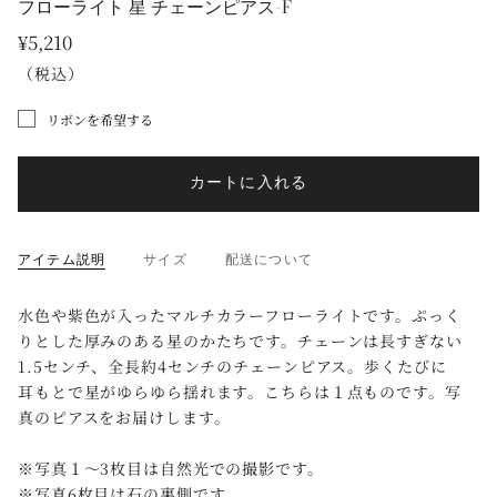
フローライト 星 チェーンピアス-F
¥5,210
（税込）
リボンを希望する
カートに入れる
アイテム説明
サイズ
配送について
水色や紫色が入ったマルチカラーフローライトです。ぷっく
りとした厚みのある星のかたちです。チェーンは長すぎない
1.5センチ、全長約4センチのチェーンピアス。歩くたびに
耳もとで星がゆらゆら揺れます。こちらは１点ものです。写
真のピアスをお届けします。
※写真１〜3枚目は自然光での撮影です。
※写真6枚目は石の裏側です。