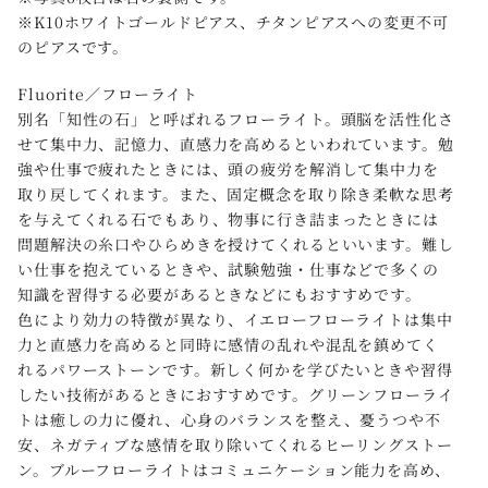
※K10ホワイトゴールドピアス、チタンピアスへの変更不可
のピアスです。
Fluorite／フローライト
別名「知性の石」と呼ばれるフローライト。頭脳を活性化さ
せて集中力、記憶力、直感力を高めるといわれています。勉
強や仕事で疲れたときには、頭の疲労を解消して集中力を
取り戻してくれます。また、固定概念を取り除き柔軟な思考
を与えてくれる石でもあり、物事に行き詰まったときには
問題解決の糸口やひらめきを授けてくれるといいます。難し
い仕事を抱えているときや、試験勉強・仕事などで多くの
知識を習得する必要があるときなどにもおすすめです。
色により効力の特徴が異なり、イエローフローライトは集中
力と直感力を高めると同時に感情の乱れや混乱を鎮めてく
れるパワーストーンです。新しく何かを学びたいときや習得
したい技術があるときにおすすめです。グリーンフローライ
トは癒しの力に優れ、心身のバランスを整え、憂うつや不
安、ネガティブな感情を取り除いてくれるヒーリングストー
ン。ブルーフローライトはコミュニケーション能力を高め、