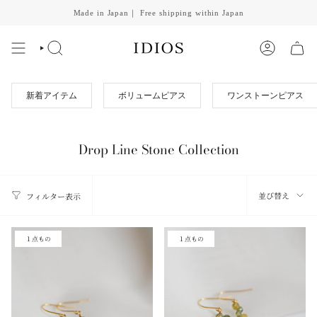
Skip
Made in Japan｜ Free shipping within Japan
to
content
SEARCH
ACCOUNT
新着アイテム
ボリュームピアス
ワンストーンピアス
Drop Line Stone Collection
並
並び替え
フィルター表示
び
替
１点もの
１点もの
え